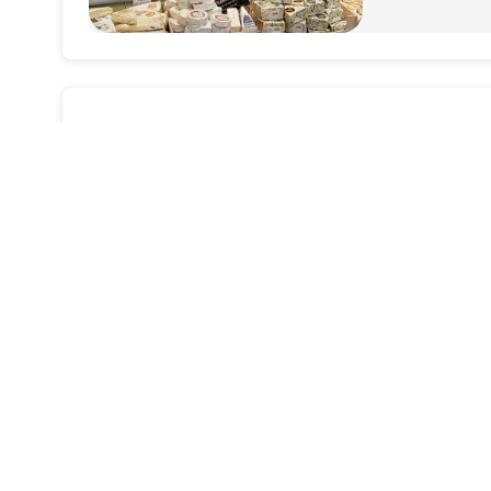
Renndølsetra
Støl